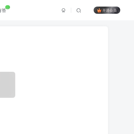
...
有答
开通会员