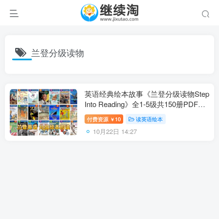
兰登分级读物
英语经典绘本故事《兰登分级读物Step
Into Reading》全1-5级共150册PDF绘
本+音频MP3+教师手册，百度网盘下
付费资源
10
读英语绘本
￥
载！
10月22日 14:27