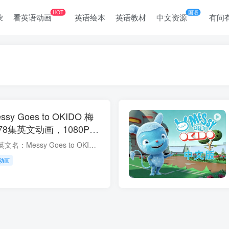
HOT
国语
蒙
看英语动画
英语绘本
英语教材
中文资源
有问
 Goes to OKIDO 梅
8集英文动画，1080P高
盘下载！
《梅西去乐趣岛》（英文名：Messy Goes to OKIDO）是一部由BBC儿童频道CBeebies推出的学龄前科普动画，于2015年首播。故事围绕一只名叫“梅西”的蓝色小怪兽展开，他天真好奇、爱提问，常常对身...
动画