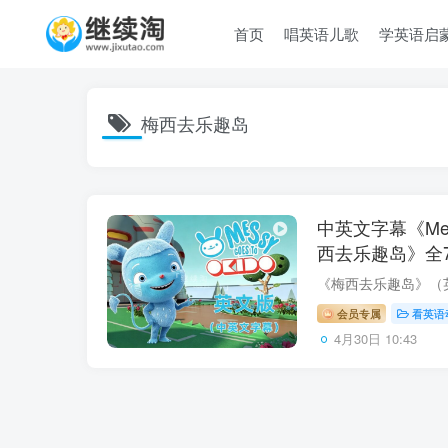
首页
唱英语儿歌
学英语启
梅西去乐趣岛
中英文字幕《Messy
西去乐趣岛》全7
清视频，百度网
会员专属
看英语
4月30日 10:43