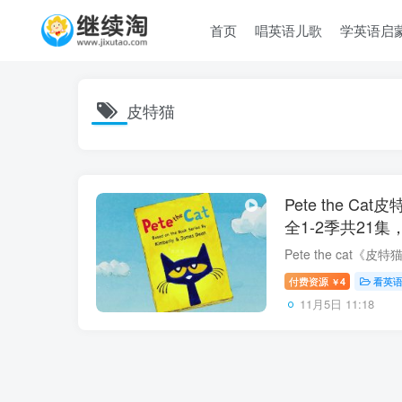
首页
唱英语儿歌
学英语启
皮特猫
Pete the 
全1-2季共21集
网盘下载！
付费资源
4
看英
￥
11月5日 11:18