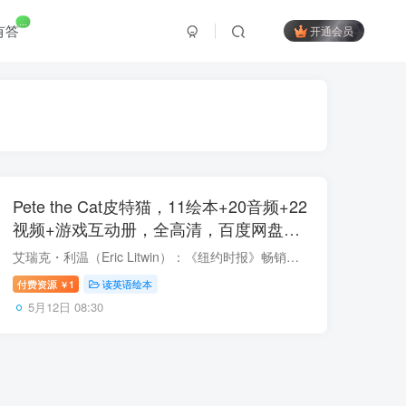
...
有答
开通会员
Pete the Cat皮特猫，11绘本+20音频+22
视频+游戏互动册，全高清，百度网盘下
载！
艾瑞克・利温（Eric Litwin）：《纽约时报》畅销书作者第1名，作品销量超150万册，被译成7种语言出版，荣获15项美国州立和国家奖项，其中包括“苏斯博士奖”（Theodor Seuss Geisel Honor Award...
付费资源
1
读英语绘本
￥
5月12日 08:30