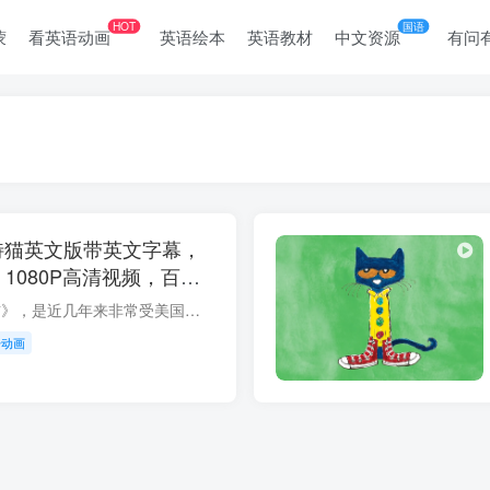
HOT
国语
蒙
看英语动画
英语绘本
英语教材
中文资源
有问
Cat皮特猫英文版带英文字幕，
，1080P高清视频，百度
Pete the cat《皮特猫》，是近几年来非常受美国孩子欢迎的绘本，长居各大销售榜。这只可爱的猫咪总是随遇而安，无论遇到什么倒霉的事情，它都一派轻松，保持愉快的心情去笑对一切。Pete的个性非...
语动画