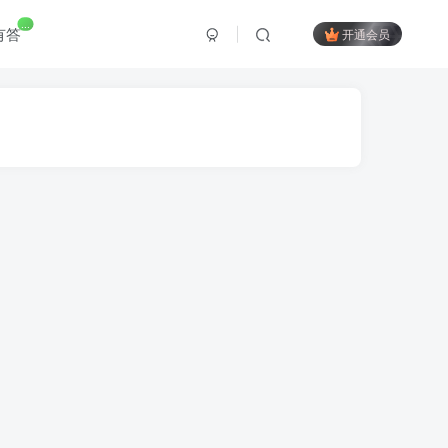
...
有答
开通会员