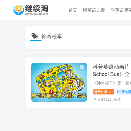
首页
唱英语儿歌
学英语启
神奇校车
科普英语动画片《神
School Bus
+配套音频+PD
付费资源
2
看英
￥
5月12日 09:31