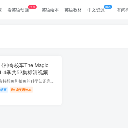
HOT
国语
蒙
看英语动画
英语绘本
英语教材
中文资源
有问
奇校车The Magic
》全1-4季共52集标清视频
F绘本，百度网盘下载！
《神奇校车》是一套奇特想象和抽象的科学知识完美融合的科普绘本，情节惊险刺激，语言生动爆笑，对话童稚可爱，知识清晰严谨，展示了一种新奇的、迷人的、另类的自然科学教育方式。 提起科普读...
语动画
读英语绘本