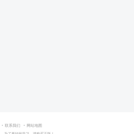
联系我们
网站地图
集，为了更好的学习，请购买正版！