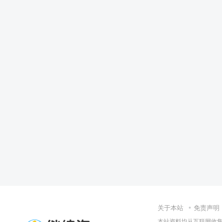
关于本站
免责声明
本站资料均从互联网收