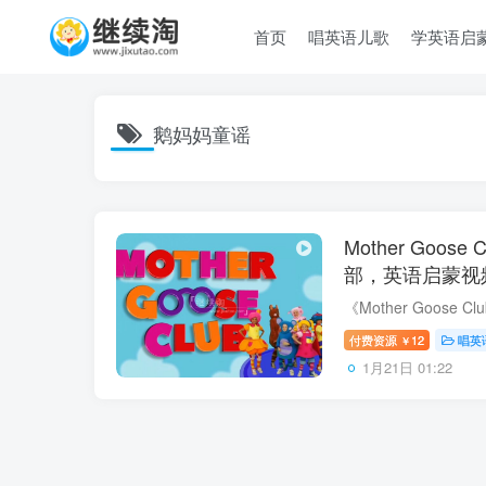
首页
唱英语儿歌
学英语启
鹅妈妈童谣
Mother Goo
部，英语启蒙视频
视频，百度网盘
付费资源
12
唱英
￥
1月21日 01:22