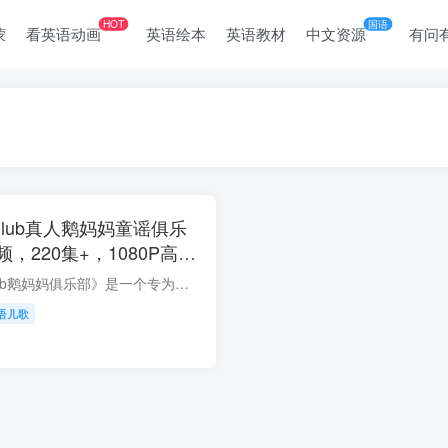
HOT
国语
蒙
看英语动画
英语绘本
英语教材
中文资源
有问
se Club真人鹅妈妈童谣俱乐
，220集+，1080P高清
下载！
《Mother Goose Club鹅妈妈俱乐部》是一个专为非英语国家学龄前孩子学习音乐+英语的早教节目。曾获4次获得美国电视界的最高奖项艾美奖。截至目前全球已经有超过900万的订阅，累计播放量超过了10...
语儿歌