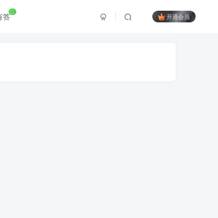
...
有答
开通会员