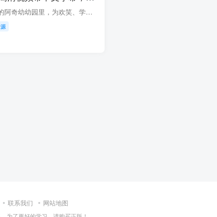
在每个孩子都想加入的阿奇幼幼园里，为欢笑、学习和精彩的活动做好准备吧！让我们来认识一下道奇，这只可爱的大狗经营着一个面向学龄前儿童的阿奇幼幼园，这里能够启发孩子们享受乐趣、焕发活力...
资源
联系我们
网站地图
集，为了更好的学习，请购买正版！