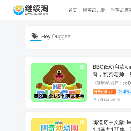
首页
唱英语儿歌
学英语启
Hey Duggee
BBC低幼启蒙动画
奇，狗狗老师，第1
高清视频带英文
付费资源
10
看英
￥
7月9日 09:45
嗨道奇中文版Hey
1-4季共175