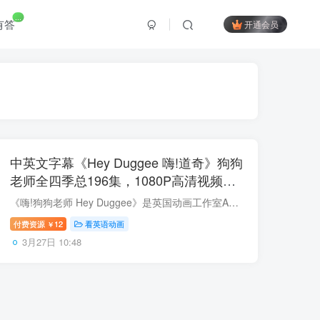
...
有答
开通会员
中英文字幕《Hey Duggee 嗨!道奇》狗狗
老师全四季总196集，1080P高清视频英
文动画片，百度网盘下载！
《嗨!狗狗老师 Hey Duggee》是英国动画工作室AKA的学龄前儿童电视动画。情节丰富，语言简洁地道，涵盖了大量儿童学习和生活必备的英文用语。是很好的语言学习素材和行为养成素材。 动画讲述的是...
付费资源
12
看英语动画
￥
3月27日 10:48