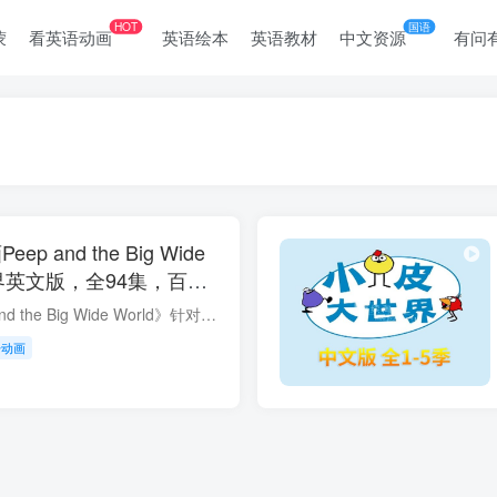
HOT
国语
蒙
看英语动画
英语绘本
英语教材
中文资源
有问
p and the Big Wide
世界英文版，全94集，百度
《小皮大世界Peep and the Big Wide World》针对儿童培养科学探索精神及好奇心而专门制作的STEAM教育动画。 池塘里、废弃的罐头盒和树丛中住着一只自以为是的蓝色小鸭-胖克、一只心地善良的黄色...
语动画