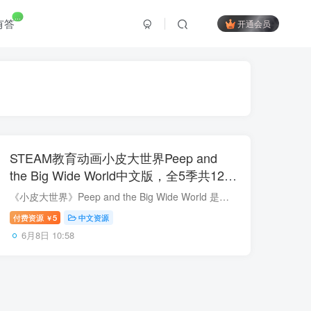
...
有答
开通会员
STEAM教育动画小皮大世界Peep and
the Big Wide World中文版，全5季共120
集，百度网盘下载！
《小皮大世界》Peep and the Big Wide World 是针对2-6岁儿童培养科学探索精神及好奇心而专门制作的STEAM教育动画。 池塘里、废弃的罐头盒和树丛中住着一只自以为是的蓝色小鸭-胖克、一只心地善...
付费资源
5
中文资源
￥
6月8日 10:58