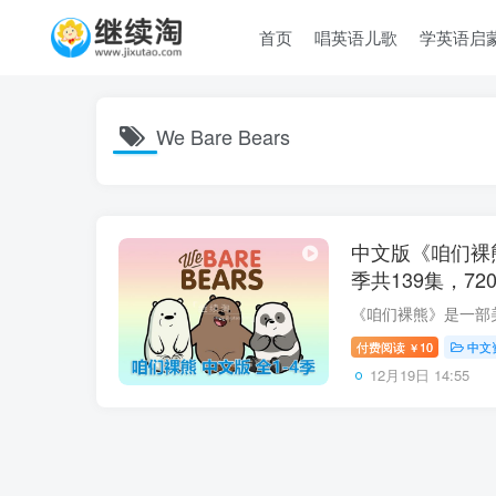
首页
唱英语儿歌
学英语启
We Bare Bears
中文版《咱们裸熊We
季共139集，7
百度网盘下载！
付费阅读
10
中文
￥
12月19日 14:55