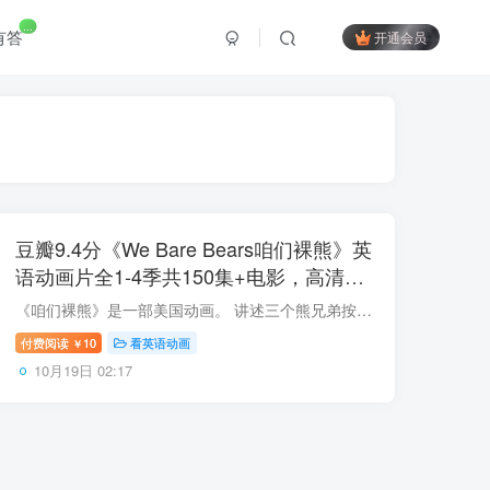
...
有答
开通会员
豆瓣9.4分《We Bare Bears咱们裸熊》英
语动画片全1-4季共150集+电影，高清视
频带中英文字幕，百度网盘下载！
《咱们裸熊》是一部美国动画。 讲述三个熊兄弟按照周围人类的行为准则，竭尽所能成为人类社会一员的故事。其短片于2018年获艾美奖“最佳动画短片”奖项。 今天分享的动画片《We Bare Bears》，...
付费阅读
10
看英语动画
￥
10月19日 02:17