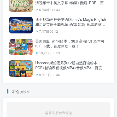
清视频带中英文字幕+动画+音频+PDF，百度
网盘下载！
5月30日 14:33
迪士尼动画神奇英语Disney's Magic English
和启蒙英语全套视频+配套音频+配套教材，
百度网盘下载！
7月7日 09:12
英国原版Twinkl绘本，38册高清PDF绘本可
打印下载，百度网盘下载！
10月19日 01:35
Usborne斯伯恩系列12册自然拼读绘本
PDF+精读课程视频MP4+音频MP3，百度网
盘下载！
9月11日 02:36
评论
抢沙发
请登录后发表评论