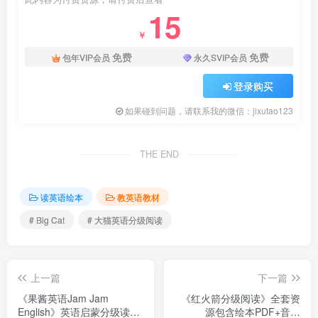
15
￥
免费
免费
包年VIP会员
永久SVIP会员
登录购买
如果碰到问题，请联系我的微信：jixutao123
THE END
读英语绘本
教英语教材
# Big Cat
# 大猫英语分级阅读
上一篇
下一篇
《果酱英语Jam Jam
《红火箭分级阅读》全套资
English》英语启蒙分级读物
源包含绘本PDF+音频