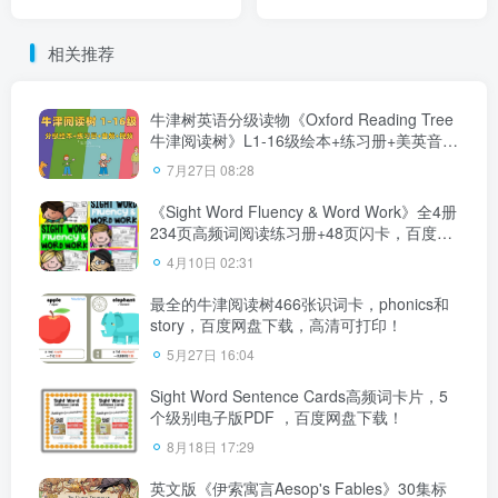
全套视频+音频+精读+教
MP3+练习册，百度网盘下
案，百度网盘下载！
载！
相关推荐
牛津树英语分级读物《Oxford Reading Tree
牛津阅读树》L1-16级绘本+练习册+美英音频
+精讲视频，百度网盘下载！
7月27日 08:28
《Sight Word Fluency & Word Work》全4册
234页高频词阅读练习册+48页闪卡，百度网
盘下载！
4月10日 02:31
最全的牛津阅读树466张识词卡，phonics和
story，百度网盘下载，高清可打印！
5月27日 16:04
Sight Word Sentence Cards高频词卡片，5
个级别电子版PDF ，百度网盘下载！
8月18日 17:29
英文版《伊索寓言Aesop's Fables》30集标