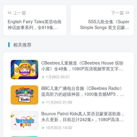
上一篇
下一篇
English Fairy Tales英语动画
SSS儿歌全集《Super
神话故事系列，全819集，
Simple Songs 英文启蒙儿
1080P高清视频带英文字
歌》共533集, 1080P高清视
幕，百度网盘下载！
频带英文字幕+中英文字幕
相关推荐
+配套音频MP3，百度网盘下
载！
CBeebies儿童频道《CBeebies House 缤纷
小屋》全48集，1080P高清视频带英文字
幕，百度网盘下载！
1月28日 00:21
BBC儿童广播电台音频《CBeebies Radio》
提高听力的超级神器，1000集音频MP3，百
度网盘下载！
11月24日 01:06
Bounce Patrol Kids真人英语启蒙童谣歌曲，
永久更新，目前总计242集+，1080P高清视
频，百度网盘下载！
10月30日 14:32