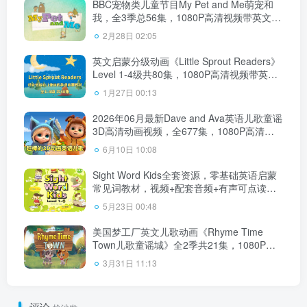
BBC宠物类儿童节目My Pet and Me萌宠和
我，全3季总56集，1080P高清视频带英文字
幕，百度网盘下载！
2月28日 02:05
英文启蒙分级动画《Little Sprout Readers》
Level 1-4级共80集，1080P高清视频带英文
字幕，带配套音频MP3，百度网盘下载！
1月27日 00:13
2026年06月最新Dave and Ava英语儿歌童谣
3D高清动画视频，全677集，1080P高清视
频带英文字幕，带配套音频MP3，百度网盘
6月10日 10:08
下载！
Sight Word Kids全套资源，零基础英语启蒙
常见词教材，视频+配套音频+有声可点读
PDF+作业纸，百度网盘下载！
5月23日 00:48
美国梦工厂英文儿歌动画《Rhyme Time
Town儿歌童谣城》全2季共21集，1080P高
清视频带中英文字幕，百度网盘下载！
3月31日 11:13
评论