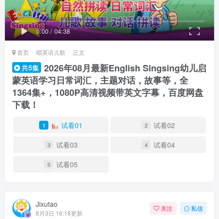
0:00
/
04:38
首页
唱英语儿歌
正文
2026年08月最新English Singsing幼儿启
共5集
蒙英语学习日常词汇，主题对话，故事等，全
1364集+，1080P高清视频带英文字幕，百度网盘
下载！
试看01
试看02
1
2
试看03
试看04
3
4
试看05
5
Jixutao
关注
私信
8月3日 16:18更新