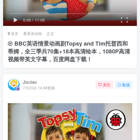
0:00
/
11:05
首页
看英语动画
正文
BBC英语情景动画剧Topsy and Tim托普西和
蒂姆，全三季共70集+18本高清绘本，1080P高清
视频带英文字幕，百度网盘下载！
Jixutao
关注
私信
7月23日 14:08更新