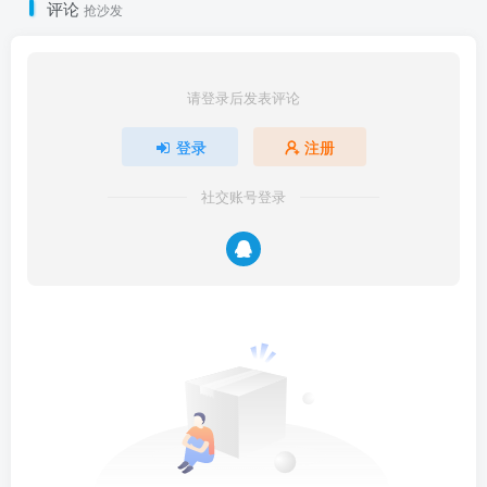
评论
抢沙发
请登录后发表评论
登录
注册
社交账号登录