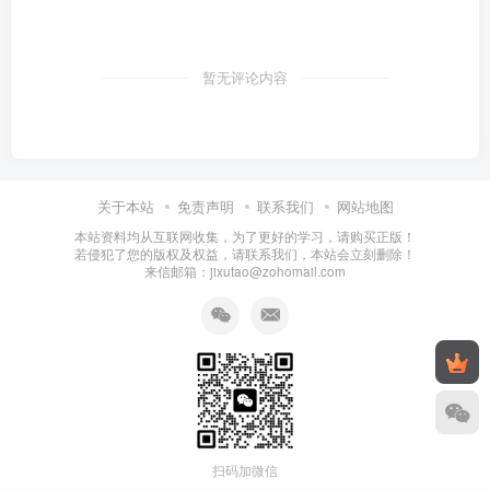
暂无评论内容
关于本站
免责声明
联系我们
网站地图
本站资料均从互联网收集，为了更好的学习，请购买正版！
若侵犯了您的版权及权益，请联系我们，本站会立刻删除！
来信邮箱：jixutao@zohomail.com
扫码加微信