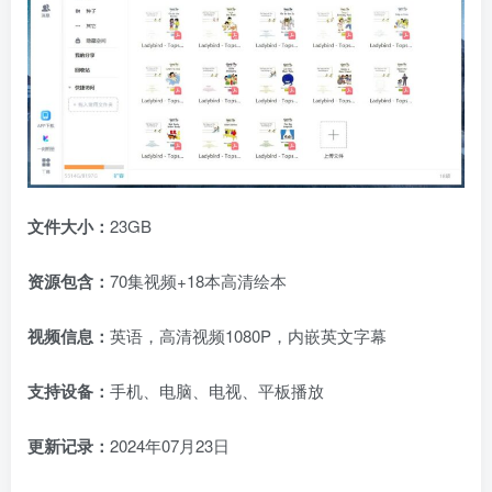
文件大小：
23GB
资源包含：
70集视频+18本高清绘本
视频信息：
英语，高清视频1080P，内嵌英文字幕
支持设备：
手机、电脑、电视、平板播放
更新记录：
2024年07月23日