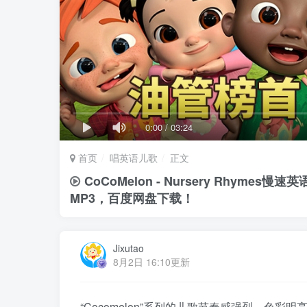
0:00
/
03:24
首页
唱英语儿歌
正文
CoCoMelon - Nursery Rhym
MP3，百度网盘下载！
Jixutao
8月2日 16:10更新
“Cocomelon”系列的儿歌节奏感强烈、