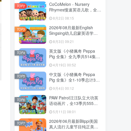
CoCoMelon - Nursery
TOP2
Rhymes慢速英语儿歌，全
1199集+，1080P高清视频
8月2日 08:15
带英文字幕，带音频MP3，
百度网盘下载！
2026年08月最新English
TOP3
Singsing幼儿启蒙英语学习
日常词汇，主题对话，故事
8月3日 09:21
等，全1364集+，1080P高
清视频带英文字幕，百度网
英文版《小猪佩奇 Peppa
TOP4
盘下载！
Pig 全集》全九季共514集，
1080P高清视频带英文字
4月19日 00:52
幕，带配套音频MP3，百度
网盘下载！
中文版《小猪佩奇 Peppa
TOP5
Pig 全集》全1-10季总计394
集，1080P高清视频，百度
9月4日 00:12
网盘下载！
PAW Patrol汪汪队立大功英
TOP6
语动画片，全13季共555
集，1080P高清视频带英文
5月11日 08:01
字幕，带配套音频MP3，百
度网盘下载！
2026年06月最新Blippi美国
TOP7
真人流行儿童节目纯正美式