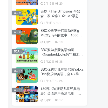
英语启蒙学习，1008集+，
6月13日 08:20
1080P高清视频带英文字
幕，百度网盘下载！
美剧《The Simpsons 辛普
TOP8
森一家 全集》全1-37季总共
802集，英语带中英文字幕，
3月4日 07:01
百度网盘下载！
BBC经典英语启蒙动画Big
TOP9
Muzzy玛泽的故事，1080P
高清视频带英文字幕，全套
4月20日 07:19
英文版和中文版+游戏+PDF
教材+卡片，百度网盘下载！
BBC数学启蒙英语动画
TOP10
《Numberblocks数字积木》
全八季+数字歌+特别专辑共
5月22日 08:38
198集，1080P高清视频带英
文字幕，百度网盘下载！
BBC优秀幼儿英语启蒙Yakka
TOP11
Dee快乐学英语，全1-7季共
146集，1080P高清视频带英
7月14日 10:25
文字幕，带音频MP3，百度
网盘下载！
180部《迪斯尼儿童经典电
TOP12
影》英语原声高清电影，中
英文字幕可切换，百度网盘
3月30日 08:17
下载！