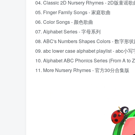
04. Classic 2D Nursery Rhymes - 2D版童谣
05. Finger Family Songs - 家庭歌曲
06. Color Songs - 颜色歌曲
07. Alphabet Series - 字母系列
08. ABC's Numbers Shapes Colors - 数字
09. abc lower case alphabet playlist - abc
10. Alphabet ABC Phonics Series (From A 
11. More Nursery Rhymes - 官方30分合集版