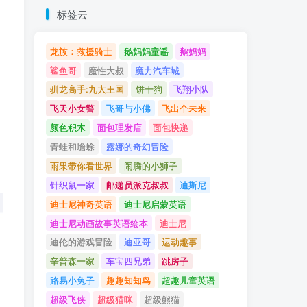
标签云
龙族：救援骑士
鹅妈妈童谣
鹅妈妈
鲨鱼哥
魔性大叔
魔力汽车城
驯龙高手:九大王国
饼干狗
飞翔小队
飞天小女警
飞哥与小佛
飞出个未来
颜色积木
面包理发店
面包快递
青蛙和蟾蜍
露娜的奇幻冒险
雨果带你看世界
闹腾的小狮子
针织鼠一家
邮递员派克叔叔
迪斯尼
迪士尼神奇英语
迪士尼启蒙英语
迪士尼动画故事英语绘本
迪士尼
迪伦的游戏冒险
迪亚哥
运动趣事
辛普森一家
车宝四兄弟
跳房子
路易小兔子
趣趣知知鸟
超趣儿童英语
超级飞侠
超级猫咪
超级熊猫