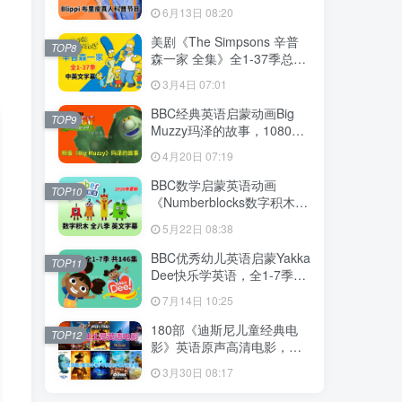
英语启蒙学习，1008集+，
6月13日 08:20
1080P高清视频带英文字
幕，百度网盘下载！
美剧《The Simpsons 辛普
TOP8
森一家 全集》全1-37季总共
802集，英语带中英文字幕，
3月4日 07:01
百度网盘下载！
BBC经典英语启蒙动画Big
TOP9
Muzzy玛泽的故事，1080P
高清视频带英文字幕，全套
4月20日 07:19
英文版和中文版+游戏+PDF
教材+卡片，百度网盘下载！
BBC数学启蒙英语动画
TOP10
《Numberblocks数字积木》
全八季+数字歌+特别专辑共
5月22日 08:38
198集，1080P高清视频带英
文字幕，百度网盘下载！
BBC优秀幼儿英语启蒙Yakka
TOP11
Dee快乐学英语，全1-7季共
146集，1080P高清视频带英
7月14日 10:25
文字幕，带音频MP3，百度
网盘下载！
180部《迪斯尼儿童经典电
TOP12
影》英语原声高清电影，中
英文字幕可切换，百度网盘
3月30日 08:17
下载！