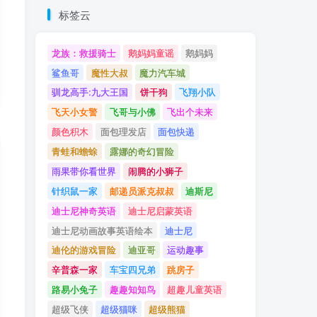
标签云
龙族：救援骑士
鹅妈妈童谣
鹅妈妈
鲨鱼哥
魔性大叔
魔力汽车城
驯龙高手:九大王国
饼干狗
飞翔小队
飞天小女警
飞哥与小佛
飞出个未来
颜色积木
面包理发店
面包快递
青蛙和蟾蜍
露娜的奇幻冒险
雨果带你看世界
闹腾的小狮子
针织鼠一家
邮递员派克叔叔
迪斯尼
迪士尼神奇英语
迪士尼启蒙英语
迪士尼动画故事英语绘本
迪士尼
迪伦的游戏冒险
迪亚哥
运动趣事
辛普森一家
车宝四兄弟
跳房子
路易小兔子
趣趣知知鸟
超趣儿童英语
超级飞侠
超级猫咪
超级熊猫