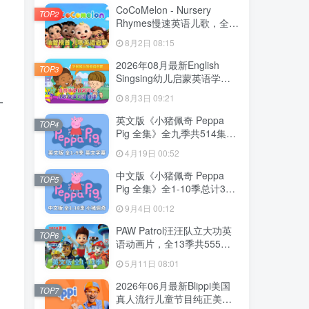
CoCoMelon - Nursery
TOP2
Rhymes慢速英语儿歌，全
1199集+，1080P高清视频
8月2日 08:15
带英文字幕，带音频MP3，
百度网盘下载！
2026年08月最新English
TOP3
Singsing幼儿启蒙英语学习
日常词汇，主题对话，故事
8月3日 09:21
一
等，全1364集+，1080P高
清视频带英文字幕，百度网
英文版《小猪佩奇 Peppa
TOP4
盘下载！
Pig 全集》全九季共514集，
1080P高清视频带英文字
4月19日 00:52
幕，带配套音频MP3，百度
网盘下载！
中文版《小猪佩奇 Peppa
TOP5
Pig 全集》全1-10季总计394
集，1080P高清视频，百度
9月4日 00:12
网盘下载！
PAW Patrol汪汪队立大功英
TOP6
语动画片，全13季共555
集，1080P高清视频带英文
5月11日 08:01
字幕，带配套音频MP3，百
度网盘下载！
2026年06月最新Blippi美国
TOP7
真人流行儿童节目纯正美式