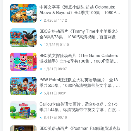
中英文字幕《海底小纵队:超越 Octonauts:
Above & Beyond》全4季共100集，1080P高
清视频动画片，百度网盘下载！
2月20日 11:12
BBC定格动画片《Timmy Time小小羊提米》
全3季共78集，1080P高清视频，百度网盘下
载！
12月25日 01:10
BBC英文探险动画片《The Game Catchers
游戏捕手》全1-2季共100集，1080P高清视
频带英文字幕，带配套音频MP3，百度网盘
1月31日 08:07
下载！
PAW Patrol汪汪队立大功英语动画片，全13
季共555集，1080P高清视频带英文字幕，带
配套音频MP3，百度网盘下载！
5月11日 08:01
Caillou卡由英语动画片，适合0-8岁，全1-5
季共144集，标清视频带中英文字幕，百度网
盘下载！
8月17日 00:16
BBC英语动画片《Postman Pat邮递员派克叔