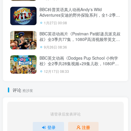
下载！
BBC科普英语真人动画Andy's Wild
Adventures安迪的野外探险系列，全1-2季共
40集，1080P高清视频带英文字幕，百度网
1月27日 00:08
盘下载！
BBC英语动画片《Postman Pat邮递员派克叔
叔》全3季共77集，1080P高清视频带英文字
幕，百度网盘下载！
9月26日 08:36
BBC英文动画《Dodges Pup School 小狗学
校》全2季共28集视频+29集儿歌，1080P高
清视频带英文字幕，百度网盘下载！
12月17日 08:33
评论
抢沙发
请登录后发表评论
登录
注册