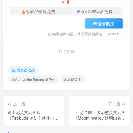
￥
免费
免费
包年VIP会员
永久SVIP会员
登录购买
如果碰到问题，请联系我的微信：jixutao123
THE END
看英语动画
# Star vs the Forces of Evil
# 星蝶公主
上一篇
下一篇
迪士尼英文动画片
芬兰国宝级治愈英文动画
《Firebuds 消防车伙伴们》
《Moominvalley 姆明山谷》
全50集，1080P高清视频带
全三季共39集，1080P高清
英文字幕，百度网盘下载！
视频带英文字幕，百度网盘