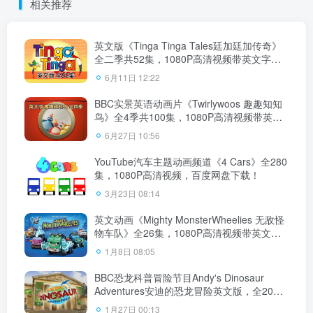
相关推荐
下载！
英文版《Tinga Tinga Tales廷加廷加传奇》
全二季共52集，1080P高清视频带英文字
幕，百度网盘下载！
6月11日 12:22
BBC实景英语动画片《Twirlywoos 趣趣知知
鸟》全4季共100集，1080P高清视频带英文
字幕，百度网盘下载！
6月27日 10:56
YouTube汽车主题动画频道《4 Cars》全280
集，1080P高清视频，百度网盘下载！
3月23日 08:14
英文动画《Mighty MonsterWheelies 无敌怪
物车队》全26集，1080P高清视频带英文字
幕+中文字幕，百度网盘下载！
1月8日 08:05
BBC恐龙科普冒险节目Andy's Dinosaur
Adventures安迪的恐龙冒险英文版，全20
集，1080P高清视频带英文字幕，百度网盘
1月27日 00:13