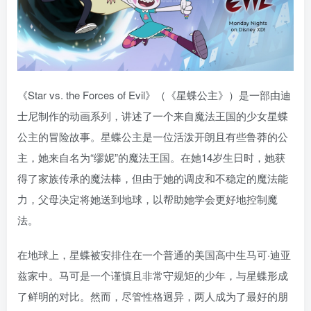
《Star vs. the Forces of Evil》（《星蝶公主》）是一部由迪
士尼制作的动画系列，讲述了一个来自魔法王国的少女星蝶
公主的冒险故事。星蝶公主是一位活泼开朗且有些鲁莽的公
主，她来自名为“缪妮”的魔法王国。在她14岁生日时，她获
得了家族传承的魔法棒，但由于她的调皮和不稳定的魔法能
力，父母决定将她送到地球，以帮助她学会更好地控制魔
法。
在地球上，星蝶被安排住在一个普通的美国高中生马可·迪亚
兹家中。马可是一个谨慎且非常守规矩的少年，与星蝶形成
了鲜明的对比。然而，尽管性格迥异，两人成为了最好的朋