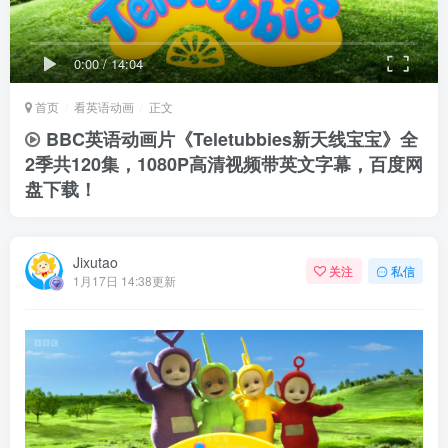
0:00
/
14:04
首页
看英语动画
正文
BBC英语动画片《Teletubbies新天线宝宝》全
2季共120集，1080P高清视频带英文字幕，百度网
盘下载！
Jixutao
关注
私信
1月17日 14:38更新