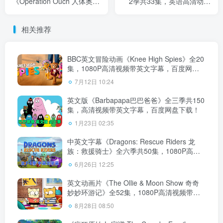
《Operation Ouch 人体奥奇
2季共33集，英语高清动画
实验室》全12季共162集，
片带英文字幕，百度网盘下
1080P高清视频带英文字
载！
相关推荐
幕，百度网盘下载！
BBC英文冒险动画《Knee High Spies》全20
集，1080P高清视频带英文字幕，百度网盘
下载！
7月12日 10:24
英文版《Barbapapa巴巴爸爸》全三季共150
集，高清视频带英文字幕，百度网盘下载！
1月23日 02:35
中英文字幕《Dragons: Rescue Riders 龙
族：救援骑士》全六季共50集，1080P高清
视频，百度网盘下载！
6月26日 12:25
英文动画片《The Ollie & Moon Show 奇奇
妙妙环游记》全52集，1080P高清视频带英
文字幕，百度网盘下载！
8月28日 08:50