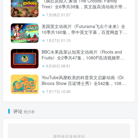
《疯狂原始人:家谱 The Croods: Family
Tree》全6季共39集，英文版高清动画片带英
文字幕，百度网盘下载！
7月28日 01:57
美国英文动画片《Futurama飞出个未来》全
10季共160集，带中英文字幕，百度网盘下
载！
1月27日 01:15
BBC水果蔬菜认知英文动画片《Roots and
Fruits》全2季共47集，1080P高清视频带英
文字幕，百度网盘下载！
6月30日 08:51
YouTube风靡欧美的科普英文启蒙动画《Dr.
Binocs Show 百诺博士秀》全542集，1080P
高清视频带英文字幕，百度网盘下载！
7月17日 10:36
评论
抢沙发
请登录后发表评论