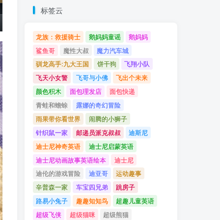
标签云
龙族：救援骑士
鹅妈妈童谣
鹅妈妈
鲨鱼哥
魔性大叔
魔力汽车城
驯龙高手:九大王国
饼干狗
飞翔小队
飞天小女警
飞哥与小佛
飞出个未来
颜色积木
面包理发店
面包快递
青蛙和蟾蜍
露娜的奇幻冒险
雨果带你看世界
闹腾的小狮子
针织鼠一家
邮递员派克叔叔
迪斯尼
迪士尼神奇英语
迪士尼启蒙英语
迪士尼动画故事英语绘本
迪士尼
迪伦的游戏冒险
迪亚哥
运动趣事
辛普森一家
车宝四兄弟
跳房子
路易小兔子
趣趣知知鸟
超趣儿童英语
超级飞侠
超级猫咪
超级熊猫