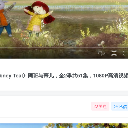
f Abney Teal》阿班与蒂儿，全2季共51集，1080P高清视
关注
私信