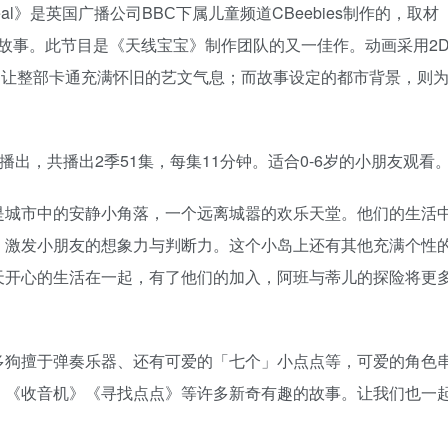
 and Teal》是英国广播公司BBС下属儿童频道CBeebies制作的，取材
的人物和故事。此节目是《天线宝宝》制作团队的又一佳作。动画采用2
，让整部卡通充满怀旧的艺文气息；而故事设定的都市背景，则
ies播出，共播出2季51集，每集11分钟。适合0-6岁的小朋友观看
是城市中的安静小角落，一个远离城嚣的欢乐天堂。他们的生活
，激发小朋友的想象力与判断力。这个小岛上还有其他充满个性
天开心的生活在一起，有了他们的加入，阿班与蒂儿的探险将更
多狗擅于弹奏乐器、还有可爱的「七个」小点点等，可爱的角色
》《收音机》《寻找点点》等许多新奇有趣的故事。让我们也一