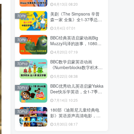
英语启蒙学习，1008集+，
6月13日 08:20
1080P高清视频带英文字
幕，百度网盘下载！
美剧《The Simpsons 辛普
TOP8
森一家 全集》全1-37季总共
802集，英语带中英文字幕，
3月4日 07:01
百度网盘下载！
BBC经典英语启蒙动画Big
TOP9
Muzzy玛泽的故事，1080P
高清视频带英文字幕，全套
4月20日 07:19
英文版和中文版+游戏+PDF
教材+卡片，百度网盘下载！
BBC数学启蒙英语动画
TOP10
《Numberblocks数字积木》
全八季+数字歌+特别专辑共
5月22日 08:38
198集，1080P高清视频带英
文字幕，百度网盘下载！
BBC优秀幼儿英语启蒙Yakka
TOP11
Dee快乐学英语，全1-7季共
146集，1080P高清视频带英
7月14日 10:25
文字幕，带音频MP3，百度
网盘下载！
180部《迪斯尼儿童经典电
TOP12
影》英语原声高清电影，中
英文字幕可切换，百度网盘
3月30日 08:17
下载！