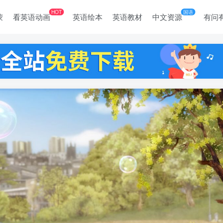
HOT
国语
蒙
看英语动画
英语绘本
英语教材
中文资源
有问