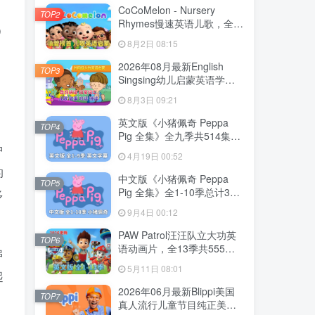
CoCoMelon - Nursery
TOP2
Rhymes慢速英语儿歌，全
D
1199集+，1080P高清视频
8月2日 08:15
带英文字幕，带音频MP3，
为
百度网盘下载！
2026年08月最新English
TOP3
Singsing幼儿启蒙英语学习
日常词汇，主题对话，故事
8月3日 09:21
等，全1364集+，1080P高
。
清视频带英文字幕，百度网
英文版《小猪佩奇 Peppa
TOP4
盘下载！
Pig 全集》全九季共514集，
中
1080P高清视频带英文字
4月19日 00:52
幕，带配套音频MP3，百度
的
网盘下载！
中文版《小猪佩奇 Peppa
TOP5
Pig 全集》全1-10季总计394
多
集，1080P高清视频，百度
9月4日 00:12
网盘下载！
PAW Patrol汪汪队立大功英
TOP6
语动画片，全13季共555
串
集，1080P高清视频带英文
5月11日 08:01
字幕，带配套音频MP3，百
起
度网盘下载！
2026年06月最新Blippi美国
TOP7
真人流行儿童节目纯正美式