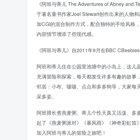
《阿班与蒂儿 The Adventures of Abney
于著名童书作家Joel Stewart创作出来
加CGI的混合制作方式，配合独特的手绘风格
内容情节增添了些现代感。
《阿班与蒂儿》自2011年9月在BBС CBeeb
阿班和蒂儿住在公园里池塘中的小岛上，这儿
充满冒险和探索，每天都发生许多有趣的故事
邻居：小布、啵啵、点点和多多狗等，大家每
采多姿。
阿班擅长煮燕麦粥、蒂儿个性天真又活泼、多
起了《燕麦粥派对》《暴风雨》《神奇彩虹笛
加入阿班与蒂儿的冒险之旅吧！