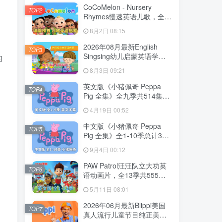
CoCoMelon - Nursery
TOP2
Rhymes慢速英语儿歌，全
1199集+，1080P高清视频
8月2日 08:15
带英文字幕，带音频MP3，
百度网盘下载！
2026年08月最新English
TOP3
Singsing幼儿启蒙英语学习
的
日常词汇，主题对话，故事
8月3日 09:21
等，全1364集+，1080P高
清视频带英文字幕，百度网
英文版《小猪佩奇 Peppa
TOP4
盘下载！
Pig 全集》全九季共514集，
1080P高清视频带英文字
4月19日 00:52
幕，带配套音频MP3，百度
网盘下载！
中文版《小猪佩奇 Peppa
TOP5
Pig 全集》全1-10季总计394
集，1080P高清视频，百度
9月4日 00:12
网盘下载！
PAW Patrol汪汪队立大功英
TOP6
语动画片，全13季共555
集，1080P高清视频带英文
5月11日 08:01
字幕，带配套音频MP3，百
度网盘下载！
2026年06月最新Blippi美国
TOP7
真人流行儿童节目纯正美式