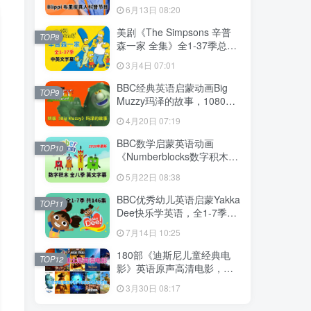
英语启蒙学习，1008集+，
6月13日 08:20
1080P高清视频带英文字
幕，百度网盘下载！
美剧《The Simpsons 辛普
TOP8
森一家 全集》全1-37季总共
802集，英语带中英文字幕，
3月4日 07:01
百度网盘下载！
BBC经典英语启蒙动画Big
TOP9
Muzzy玛泽的故事，1080P
高清视频带英文字幕，全套
4月20日 07:19
英文版和中文版+游戏+PDF
教材+卡片，百度网盘下载！
BBC数学启蒙英语动画
TOP10
《Numberblocks数字积木》
全八季+数字歌+特别专辑共
5月22日 08:38
198集，1080P高清视频带英
文字幕，百度网盘下载！
BBC优秀幼儿英语启蒙Yakka
TOP11
Dee快乐学英语，全1-7季共
146集，1080P高清视频带英
7月14日 10:25
文字幕，带音频MP3，百度
网盘下载！
180部《迪斯尼儿童经典电
TOP12
影》英语原声高清电影，中
英文字幕可切换，百度网盘
3月30日 08:17
下载！