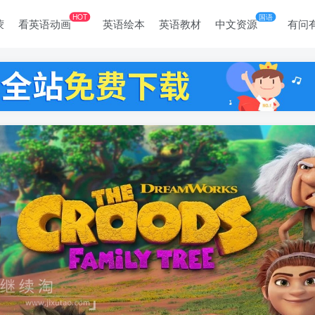
HOT
国语
蒙
看英语动画
英语绘本
英语教材
中文资源
有问