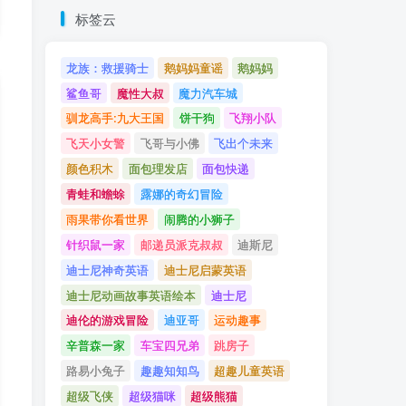
标签云
龙族：救援骑士
鹅妈妈童谣
鹅妈妈
鲨鱼哥
魔性大叔
魔力汽车城
驯龙高手:九大王国
饼干狗
飞翔小队
飞天小女警
飞哥与小佛
飞出个未来
颜色积木
面包理发店
面包快递
青蛙和蟾蜍
露娜的奇幻冒险
雨果带你看世界
闹腾的小狮子
针织鼠一家
邮递员派克叔叔
迪斯尼
迪士尼神奇英语
迪士尼启蒙英语
迪士尼动画故事英语绘本
迪士尼
迪伦的游戏冒险
迪亚哥
运动趣事
辛普森一家
车宝四兄弟
跳房子
路易小兔子
趣趣知知鸟
超趣儿童英语
超级飞侠
超级猫咪
超级熊猫