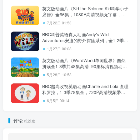
英文版动画片《Sid the Science Kid科学小子
席德》全66集，1080P高清视频无字幕，百
度网盘下载！
7月22日 01:53
BBC科普英语真人动画Andy's Wild
Adventures安迪的野外探险系列，全1-2季共
40集，1080P高清视频带英文字幕，百度网
1月27日 00:08
盘下载！
英文版动画片《WordWorld单词世界》自然
拼读全1-3季共48集高清+90集标清视频动画
+音频MP3+PDF练习册，百度网盘下载！
5月28日 10:58
BBC超高收视英语动画Charlie and Lola 查理
和罗拉，1-3季78集全，720P高清视频带英
文字幕，百度网盘下载！
6月5日 00:14
评论
抢沙发