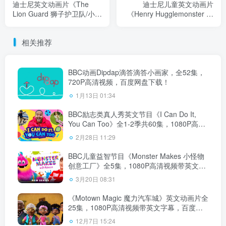
迪士尼英文动画片《The
迪士尼儿童英文动画片
Lion Guard 狮子护卫队/小狮
《Henry Hugglemonster 小
王护卫队》全2季共58集，
怪兽亨利》全二季共40集，
1080P高清视频带英文字
高清视频，百度网盘下载！
相关推荐
幕，百度网盘下载！
BBC动画Dipdap滴答滴答小画家，全52集，
720P高清视频，百度网盘下载！
1月13日 01:34
BBC励志类真人秀英文节目《I Can Do It,
You Can Too》全1-2季共60集，1080P高清
视频带英文字幕，百度网盘下载！
2月28日 11:29
BBC儿童益智节目《Monster Makes 小怪物
创意工厂》全5集，1080P高清视频带英文字
幕，百度网盘下载！
3月20日 08:31
《Motown Magic 魔力汽车城》英文动画片全
25集，1080P高清视频带英文字幕，百度网
盘下载！
12月7日 15:24