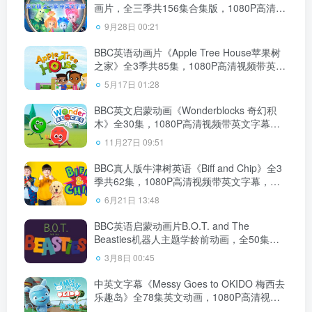
画片，全三季共156集合集版，1080P高清视
频带中英文字幕，百度网盘下载！
9月28日 00:21
BBC英语动画片《Apple Tree House苹果树
之家》全3季共85集，1080P高清视频带英文
字幕，百度网盘下载！
5月17日 01:28
BBC英文启蒙动画《Wonderblocks 奇幻积
木》全30集，1080P高清视频带英文字幕，
百度网盘下载！
11月27日 09:51
BBC真人版牛津树英语《Biff and Chip》全3
季共62集，1080P高清视频带英文字幕，百
度网盘下载！
6月21日 13:48
BBC英语启蒙动画片B.O.T. and The
Beasties机器人主题学龄前动画，全50集，
1080P高清视频带英文字幕，带配套音频
3月8日 00:45
MP3，百度网盘下载！
中英文字幕《Messy Goes to OKIDO 梅西去
乐趣岛》全78集英文动画，1080P高清视
频，百度网盘下载！