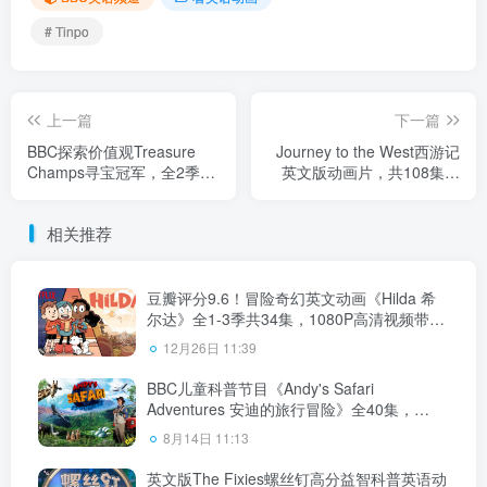
# Tinpo
上一篇
下一篇
BBC探索价值观Treasure
Journey to the West西游记
Champs寻宝冠军，全2季共
英文版动画片，共108集，
30集，1080P高清视频带英
视频+音频+108本绘本，
文字幕，百度网盘下载！
1080P高清视频带英文字
相关推荐
幕，百度网盘下载！
豆瓣评分9.6！冒险奇幻英文动画《Hilda 希
尔达》全1-3季共34集，1080P高清视频带英
文字幕，百度网盘下载！
12月26日 11:39
BBC儿童科普节目《Andy's Safari
Adventures 安迪的旅行冒险》全40集，
1080P高清视频带英文字幕，百度网盘下
8月14日 11:13
载！
英文版The Fixies螺丝钉高分益智科普英语动