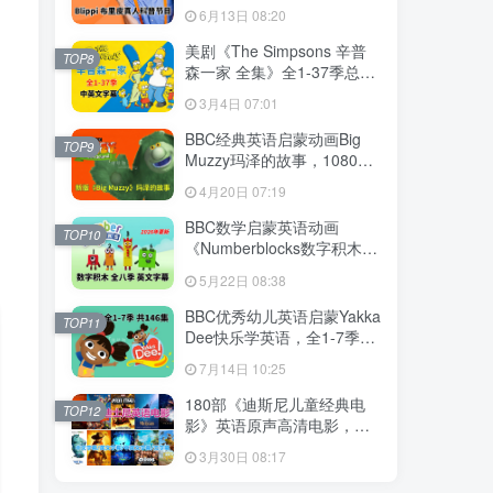
英语启蒙学习，1008集+，
6月13日 08:20
1080P高清视频带英文字
幕，百度网盘下载！
美剧《The Simpsons 辛普
TOP8
森一家 全集》全1-37季总共
802集，英语带中英文字幕，
3月4日 07:01
百度网盘下载！
BBC经典英语启蒙动画Big
TOP9
Muzzy玛泽的故事，1080P
高清视频带英文字幕，全套
4月20日 07:19
英文版和中文版+游戏+PDF
教材+卡片，百度网盘下载！
BBC数学启蒙英语动画
TOP10
《Numberblocks数字积木》
全八季+数字歌+特别专辑共
5月22日 08:38
198集，1080P高清视频带英
文字幕，百度网盘下载！
BBC优秀幼儿英语启蒙Yakka
TOP11
Dee快乐学英语，全1-7季共
146集，1080P高清视频带英
7月14日 10:25
文字幕，带音频MP3，百度
网盘下载！
180部《迪斯尼儿童经典电
TOP12
影》英语原声高清电影，中
英文字幕可切换，百度网盘
3月30日 08:17
下载！