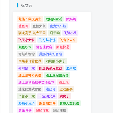
标签云
龙族：救援骑士
鹅妈妈童谣
鹅妈妈
鲨鱼哥
魔性大叔
魔力汽车城
驯龙高手:九大王国
饼干狗
飞翔小队
飞天小女警
飞哥与小佛
飞出个未来
颜色积木
面包理发店
面包快递
青蛙和蟾蜍
露娜的奇幻冒险
雨果带你看世界
闹腾的小狮子
针织鼠一家
邮递员派克叔叔
迪斯尼
迪士尼神奇英语
迪士尼启蒙英语
迪士尼动画故事英语绘本
迪士尼
迪伦的游戏冒险
迪亚哥
运动趣事
辛普森一家
车宝四兄弟
跳房子
路易小兔子
趣趣知知鸟
超趣儿童英语
超级飞侠
超级猫咪
超级熊猫