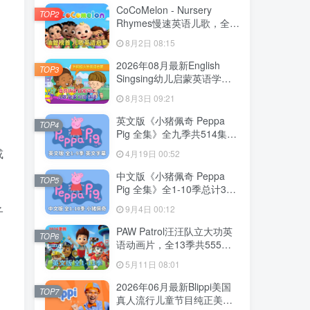
CoCoMelon - Nursery
TOP2
Rhymes慢速英语儿歌，全
1199集+，1080P高清视频
8月2日 08:15
带英文字幕，带音频MP3，
百度网盘下载！
2026年08月最新English
TOP3
Singsing幼儿启蒙英语学习
日常词汇，主题对话，故事
8月3日 09:21
等，全1364集+，1080P高
清视频带英文字幕，百度网
英文版《小猪佩奇 Peppa
TOP4
盘下载！
Pig 全集》全九季共514集，
1080P高清视频带英文字
或
4月19日 00:52
幕，带配套音频MP3，百度
网盘下载！
中文版《小猪佩奇 Peppa
TOP5
Pig 全集》全1-10季总计394
集，1080P高清视频，百度
9月4日 00:12
子
网盘下载！
PAW Patrol汪汪队立大功英
TOP6
语动画片，全13季共555
集，1080P高清视频带英文
5月11日 08:01
字幕，带配套音频MP3，百
度网盘下载！
2026年06月最新Blippi美国
TOP7
真人流行儿童节目纯正美式