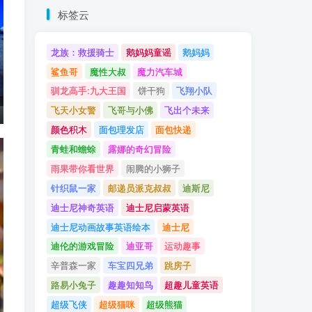
标签云
龙族：救援骑士
鹅妈妈童谣
鹅妈妈
鲨鱼哥
魔性大叔
魔力汽车城
驯龙高手:九大王国
饼干狗
飞翔小队
飞天小女警
飞哥与小佛
飞出个未来
颜色积木
面包理发店
面包快递
青蛙和蟾蜍
露娜的奇幻冒险
雨果带你看世界
闹腾的小狮子
针织鼠一家
邮递员派克叔叔
迪斯尼
迪士尼神奇英语
迪士尼启蒙英语
迪士尼动画故事英语绘本
迪士尼
迪伦的游戏冒险
迪亚哥
运动趣事
辛普森一家
车宝四兄弟
跳房子
路易小兔子
趣趣知知鸟
超趣儿童英语
超级飞侠
超级猫咪
超级熊猫