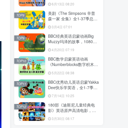
英语启蒙学习，1008集+，
6月13日 08:20
1080P高清视频带英文字
幕，百度网盘下载！
美剧《The Simpsons 辛普
TOP8
森一家 全集》全1-37季总共
802集，英语带中英文字幕，
3月4日 07:01
百度网盘下载！
BBC经典英语启蒙动画Big
TOP9
Muzzy玛泽的故事，1080P
高清视频带英文字幕，全套
4月20日 07:19
英文版和中文版+游戏+PDF
教材+卡片，百度网盘下载！
BBC数学启蒙英语动画
TOP10
《Numberblocks数字积木》
全八季+数字歌+特别专辑共
5月22日 08:38
198集，1080P高清视频带英
文字幕，百度网盘下载！
BBC优秀幼儿英语启蒙Yakka
TOP11
Dee快乐学英语，全1-7季共
146集，1080P高清视频带英
7月14日 10:25
文字幕，带音频MP3，百度
网盘下载！
180部《迪斯尼儿童经典电
TOP12
影》英语原声高清电影，中
英文字幕可切换，百度网盘
3月30日 08:17
下载！