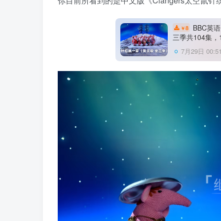
你目前所看到的是中文版《Clangers太空
BBC英语
8
￥
三季共104集
7月29日 00:5