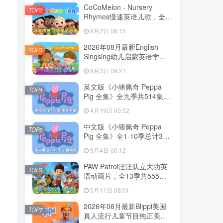
CoCoMelon - Nursery
TOP2
Rhymes慢速英语儿歌，全
1199集+，1080P高清视频
8月2日 08:15
带英文字幕，带音频MP3，
百度网盘下载！
2026年08月最新English
，
TOP3
Singsing幼儿启蒙英语学习
日常词汇，主题对话，故事
8月3日 09:21
等，全1364集+，1080P高
清视频带英文字幕，百度网
英文版《小猪佩奇 Peppa
TOP4
盘下载！
Pig 全集》全九季共514集，
1080P高清视频带英文字
4月19日 00:52
幕，带配套音频MP3，百度
网盘下载！
中文版《小猪佩奇 Peppa
TOP5
Pig 全集》全1-10季总计394
集，1080P高清视频，百度
9月4日 00:12
网盘下载！
PAW Patrol汪汪队立大功英
TOP6
语动画片，全13季共555
集，1080P高清视频带英文
5月11日 08:01
字幕，带配套音频MP3，百
度网盘下载！
2026年06月最新Blippi美国
TOP7
真人流行儿童节目纯正美式