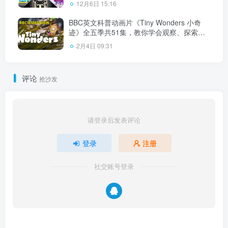
12月6日 15:16
BBC英文科普动画片《Tiny Wonders 小奇
迹》全五季共51集，教你学会观察、探索自
然界小奇观！1080P高清视频带英文字幕，
2月4日 09:31
百度网盘下载！
评论
抢沙发
请登录后发表评论
登录
注册
社交账号登录