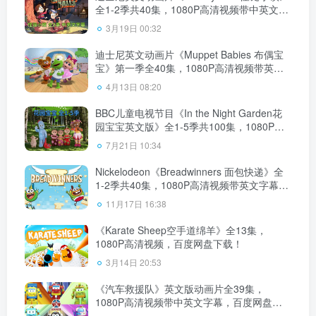
全1-2季共40集，1080P高清视频带中英文字
幕，百度网盘下载！
3月19日 00:32
迪士尼英文动画片《Muppet Babies 布偶宝
宝》第一季全40集，1080P高清视频带英文
字幕，百度网盘下载！
4月13日 08:20
BBC儿童电视节目《In the Night Garden花
园宝宝英文版》全1-5季共100集，1080P高
清视频，百度网盘下载！
7月21日 10:34
Nickelodeon《Breadwinners 面包快递》全
1-2季共40集，1080P高清视频带英文字幕，
百度网盘下载！
11月17日 16:38
《Karate Sheep空手道绵羊》全13集，
1080P高清视频，百度网盘下载！
3月14日 20:53
《汽车救援队》英文版动画片全39集，
1080P高清视频带中英文字幕，百度网盘下
载！