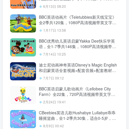
清视频带英文字幕，百度网盘下载！
6月13日 08:20
BBC英语动画片《Teletubbies新天线宝宝》
全2季共120集，1080P高清视频带英文字
幕，百度网盘下载！
1月17日 13:58
BBC优秀幼儿英语启蒙Yakka Dee快乐学英
语，全1-7季共146集，1080P高清视频带英
文字幕，带音频MP3，百度网盘下载！
7月14日 10:25
迪士尼动画神奇英语Disney's Magic English
和启蒙英语全套视频+配套音频+配套教材，
百度网盘下载！
7月7日 09:12
BBC英语启蒙儿歌动画片《Lellobee City
Farm》全22集，720P高清视频带英文字
幕，百度网盘下载！
2月24日 19:41
CBeebies英语儿歌Hushabye Lullabye乖乖
睡摇篮曲，全1-2季共30集，适合0-5岁，
1080P高清视频带英文字幕，带配套音频
8月9日 00:42