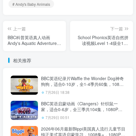
# Andy's Baby Animals
上一篇
下一篇
BBC科普英语真人动画
School Phonics英语自然拼
Andy's Aquatic Adventures
读视频Level 1-4级全122
安迪的海底探险，适合0-10
集，高清视频带英文字幕，
岁，全2季共30集，1080P高
带配套音频MP3，百度网盘
相关推荐
清视频带英文字幕，百度网
下载！
盘下载！
BBC英语纪录片Waffle the Wonder Dog神奇
狗狗，适合0-10岁，全1-4季共60集，1080P
高清视频带英文字幕，百度网盘下载！
7月26日 18:38
BBC英语启蒙动画《Clangers》针织鼠一
家，适合0-6岁，全三季共104集，1080P高
清视频带英文字幕，百度网盘下载！
7月29日 00:51
2026年06月最新Blippi美国真人流行儿童节目
纯正美式英语启蒙学习，1008集+，1080P高