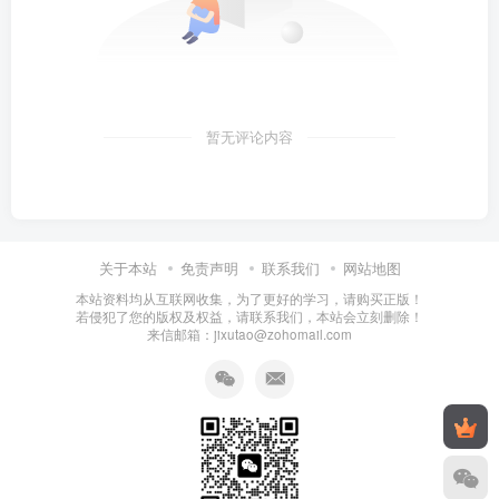
暂无评论内容
关于本站
免责声明
联系我们
网站地图
本站资料均从互联网收集，为了更好的学习，请购买正版！
若侵犯了您的版权及权益，请联系我们，本站会立刻删除！
来信邮箱：jixutao@zohomail.com