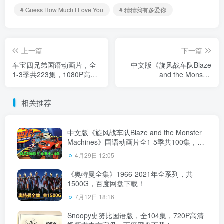
# Guess How Much I Love You
# 猜猜我有多爱你
上一篇
下一篇
车宝四兄弟国语动画片，全
中文版《旋风战车队Blaze
1-3季共223集，1080P高清
and the Monster
中文视频带中文字幕，百度
Machines》国语动画片全1-
网盘下载！
5季共100集，1080P高清视
相关推荐
频，百度网盘下载！
中文版《旋风战车队Blaze and the Monster
Machines》国语动画片全1-5季共100集，
1080P高清视频，百度网盘下载！
4月29日 12:05
《奥特曼全集》1966-2021年全系列，共
1500G，百度网盘下载！
7月12日 18:16
Snoopy史努比国语版，全104集，720P高清