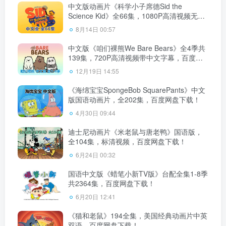
中文版动画片《科学小子席德Sid the
Science Kid》全66集，1080P高清视频无字
幕，百度网盘下载！
8月14日 00:57
中文版《咱们裸熊We Bare Bears》全4季共
139集，720P高清视频带中文字幕，百度网
盘下载！
12月19日 14:55
《海绵宝宝SpongeBob SquarePants》中文
版国语动画片，全202集，百度网盘下载！
4月30日 09:44
迪士尼动画片《米老鼠与唐老鸭》国语版，
全104集，标清视频，百度网盘下载！
6月24日 00:32
国语中文版《蜡笔小新TV版》台配全集1-8季
共2364集，百度网盘下载！
6月20日 12:41
《猫和老鼠》194全集，美国经典动画片中英
双语，百度网盘下载！