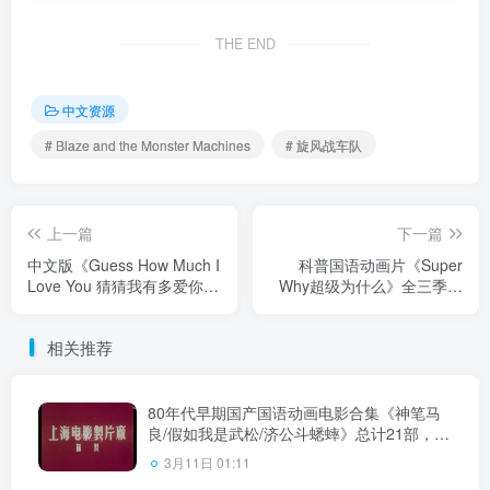
THE END
中文资源
# Blaze and the Monster Machines
# 旋风战车队
上一篇
下一篇
中文版《Guess How Much I
科普国语动画片《Super
Love You 猜猜我有多爱你
Why超级为什么》全三季共
全集》全3季共78集，1080P
103集，带中文字幕，百度
高清视频带中文字幕，百度
网盘下载！
相关推荐
网盘下载！
80年代早期国产国语动画电影合集《神笔马
良/假如我是武松/济公斗蟋蟀》总计21部，标
清视频无字幕，百度网盘下载！
3月11日 01:11