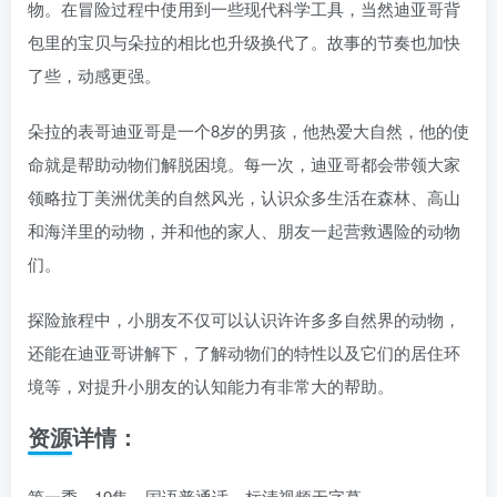
物。在冒险过程中使用到一些现代科学工具，当然迪亚哥背
包里的宝贝与朵拉的相比也升级换代了。故事的节奏也加快
了些，动感更强。
朵拉的表哥迪亚哥是一个8岁的男孩，他热爱大自然，他的使
命就是帮助动物们解脱困境。每一次，迪亚哥都会带领大家
领略拉丁美洲优美的自然风光，认识众多生活在森林、高山
和海洋里的动物，并和他的家人、朋友一起营救遇险的动物
们。
探险旅程中，小朋友不仅可以认识许许多多自然界的动物，
还能在迪亚哥讲解下，了解动物们的特性以及它们的居住环
境等，对提升小朋友的认知能力有非常大的帮助。
资源详情：
第一季，19集，国语普通话，标清视频无字幕