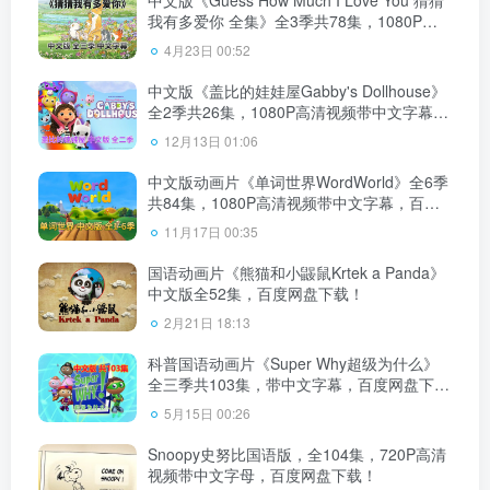
我有多爱你 全集》全3季共78集，1080P高
清视频带中文字幕，百度网盘下载！
4月23日 00:52
中文版《盖比的娃娃屋Gabby's Dollhouse》
全2季共26集，1080P高清视频带中文字幕，
百度网盘下载！
12月13日 01:06
中文版动画片《单词世界WordWorld》全6季
共84集，1080P高清视频带中文字幕，百度
网盘下载！
11月17日 00:35
国语动画片《熊猫和小鼹鼠Krtek a Panda》
中文版全52集，百度网盘下载！
2月21日 18:13
科普国语动画片《Super Why超级为什么》
全三季共103集，带中文字幕，百度网盘下
载！
5月15日 00:26
Snoopy史努比国语版，全104集，720P高清
视频带中文字母，百度网盘下载！