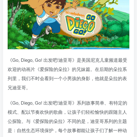
《Go, Diego, Go! 出发吧!迪亚哥》是美国尼克儿童频道最受
欢迎的动画片《爱探险的朵拉》的兄妹篇。在后期的朵拉系
列里，我们不时会看到一个小男孩的身影，他就是朵拉的表
兄迪亚哥。
《Go, Diego, Go! 出发吧!迪亚哥》系列故事简单、有特定的
模式、配以节奏欢快的歌曲，让孩子们轻松愉快的跟随主人
公探险。与《爱探险的朵拉》不同的是，迪亚哥系列的主题
是：自然生态环境保护，每个故事都能让孩子们了解一种动