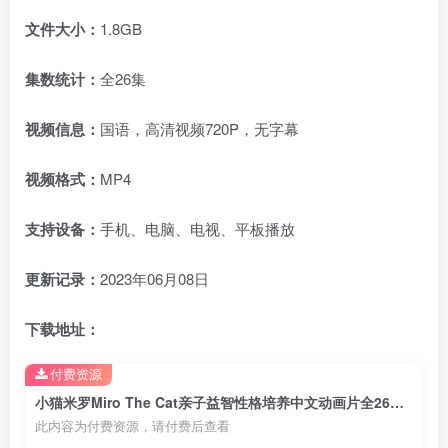
文件大小：
1.8GB
集数统计：
全26集
视频信息：
国语，高清视频720P，无字幕
视频格式：
MP4
支持设备：
手机、电脑、电视、平板播放
更新记录：
2023年06月08日
下载地址：
付费资源
小猫米罗Miro The Cat亲子益智性格培养中文动画片全26集，720P高清视频，百度网盘下载！
此内容为付费资源，请付费后查看