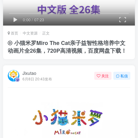
0:00
/
07:23
首页
中文资源
正文
小猫米罗Miro The Cat亲子益智性格培养中文
动画片全26集，720P高清视频，百度网盘下载！
Jixutao
关注
私信
6月8日 20:43发布