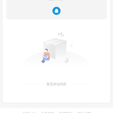
暂无评论内容