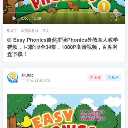
0:00
/
12:56
首页
教英语教材
正文
Easy Phonics自然拼读Phonics外教真人教学
视频，1-3阶段全34集，1080P高清视频，百度网
盘下载！
Jixutao
关注
私信
11月7日 22:26更新