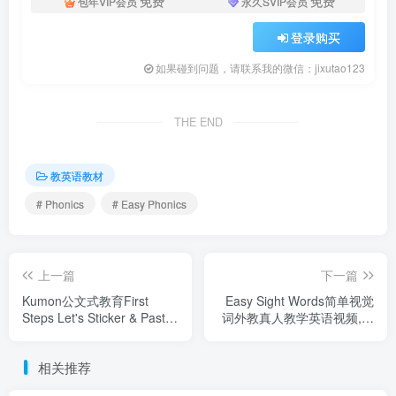
免费
免费
包年VIP会员
永久SVIP会员
登录购买
如果碰到问题，请联系我的微信：jixutao123
THE END
教英语教材
# Phonics
# Easy Phonics
上一篇
下一篇
Kumon公文式教育First
Easy Sight Words简单视觉
Steps Let's Sticker & Paste
词外教真人教学英语视频,，
儿童英语练习册，总计35本
1-3阶段全52集，720P高清
PDF，共计2000页内容，可
视频，百度网盘下载！
相关推荐
打印，适合2-8岁，百度网盘
下载！