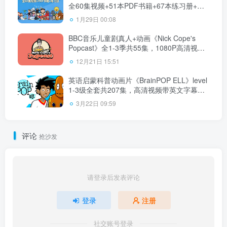
全60集视频+51本PDF书籍+67本练习册+配
套音频MP3，百度网盘下载！
1月29日 00:08
BBC音乐儿童剧真人+动画《Nick Cope's
Popcast》全1-3季共55集，1080P高清视频
带英文字幕，附带音频MP3，百度网盘下
12月21日 15:51
载！
英语启蒙科普动画片《BrainPOP ELL》level
1-3级全套共207集，高清视频带英文字幕，
百度网盘下载！
3月22日 09:59
评论
抢沙发
请登录后发表评论
登录
注册
社交账号登录