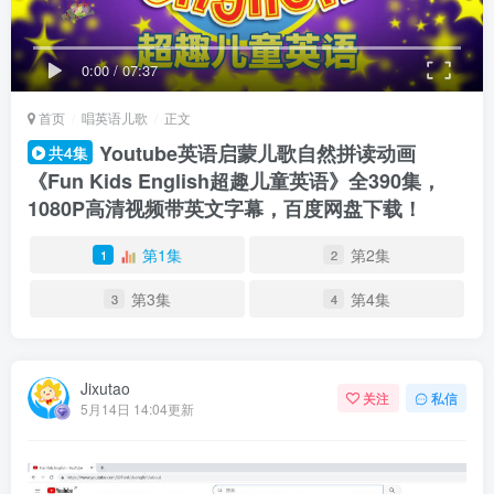
0:00
/
07:37
首页
唱英语儿歌
正文
Youtube英语启蒙儿歌自然拼读动画
共4集
《Fun Kids English超趣儿童英语》全390集，
1080P高清视频带英文字幕，百度网盘下载！
第1集
第2集
1
2
第3集
第4集
3
4
Jixutao
关注
私信
5月14日 14:04更新