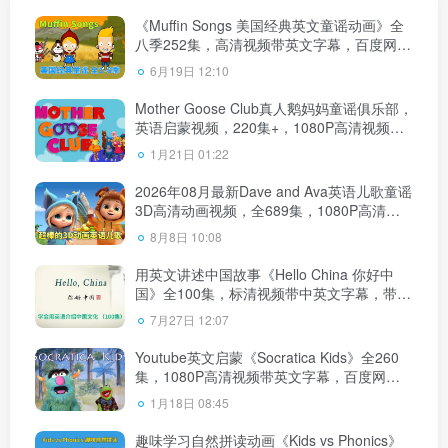
《Muffin Songs 美国经典英文童谣动画》全
八季252集，高清视频带英文字幕，百度网盘
下载！
6月19日 12:10
Mother Goose Club真人鹅妈妈童谣俱乐部，
英语启蒙视频，220集+，1080P高清视频，
百度网盘下载！
1月21日 01:22
2026年08月最新Dave and Ava英语儿歌童谣
3D高清动画视频，全689集，1080P高清视
频带英文字幕，带配套音频MP3，百度网盘
8月8日 10:08
下载！
用英文讲述中国故事《Hello China 你好中
国》全100集，标清视频带中英文字幕，带配
套音频MP3，百度网盘下载！
7月27日 12:07
Youtube英文启蒙《Socratica Kids》全260
集，1080P高清视频带英文字幕，百度网盘
下载！
1月18日 08:45
趣味学习自然拼读动画《Kids vs Phonics》