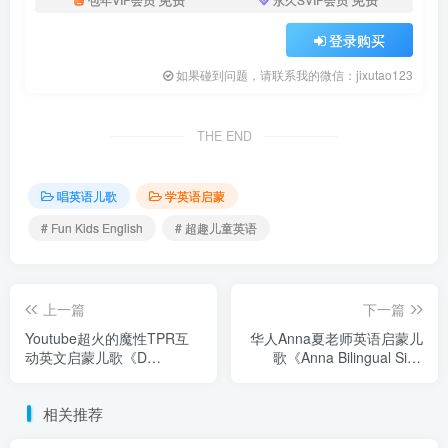
登录购买
如果碰到问题，请联系我的微信：jixutao123
THE END
唱英语儿歌
学英语启蒙
# Fun Kids English
# 超趣儿童英语
上一篇
下一篇
Youtube超火的魔性TPR互
华人Anna夏老师英语启蒙儿
动英文启蒙儿歌《D
歌《Anna Bilingual Sing
Billions》全331集，1080P
Along一起唱歌》全214集，
高清视频，百度网盘下载！
高清视频中带英文字幕，百
相关推荐
度网盘下载！