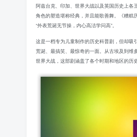
阿兹台克、印加、世界大战以及英国历史上各
角色的塑造堪称经典，并且能歌善舞。《糟糕
“外表荒诞无节操，内心高洁学问高”。
这是一档专为儿童制作的历史科普剧，但却吸
荒诞、最搞笑、最惊奇的一面。从古埃及到维
世界大战，这部剧涵盖了各个时期和地区的历