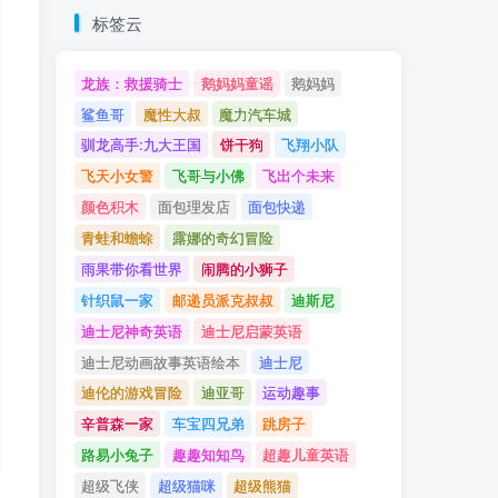
标签云
龙族：救援骑士
鹅妈妈童谣
鹅妈妈
鲨鱼哥
魔性大叔
魔力汽车城
驯龙高手:九大王国
饼干狗
飞翔小队
飞天小女警
飞哥与小佛
飞出个未来
颜色积木
面包理发店
面包快递
青蛙和蟾蜍
露娜的奇幻冒险
雨果带你看世界
闹腾的小狮子
针织鼠一家
邮递员派克叔叔
迪斯尼
迪士尼神奇英语
迪士尼启蒙英语
迪士尼动画故事英语绘本
迪士尼
迪伦的游戏冒险
迪亚哥
运动趣事
辛普森一家
车宝四兄弟
跳房子
路易小兔子
趣趣知知鸟
超趣儿童英语
超级飞侠
超级猫咪
超级熊猫