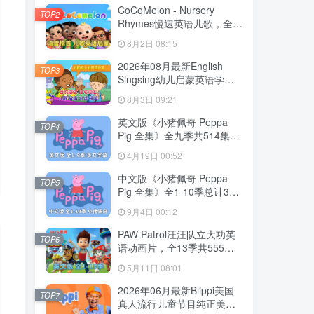
CoCoMelon - Nursery
TOP2
Rhymes慢速英语儿歌，全
1199集+，1080P高清视频
8月2日 08:15
带英文字幕，带音频MP3，
百度网盘下载！
2026年08月最新English
TOP3
Singsing幼儿启蒙英语学习
日常词汇，主题对话，故事
8月3日 09:21
等，全1364集+，1080P高
清视频带英文字幕，百度网
英文版《小猪佩奇 Peppa
TOP4
盘下载！
Pig 全集》全九季共514集，
1080P高清视频带英文字
4月19日 00:52
幕，带配套音频MP3，百度
网盘下载！
中文版《小猪佩奇 Peppa
TOP5
Pig 全集》全1-10季总计394
集，1080P高清视频，百度
9月4日 00:12
网盘下载！
PAW Patrol汪汪队立大功英
TOP6
语动画片，全13季共555
集，1080P高清视频带英文
5月11日 08:01
字幕，带配套音频MP3，百
度网盘下载！
2026年06月最新Blippi美国
TOP7
真人流行儿童节目纯正美式