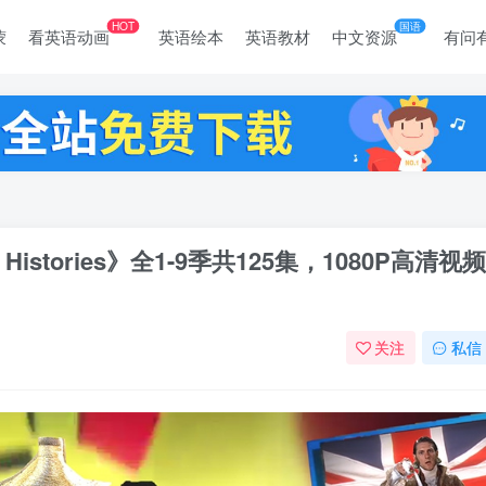
HOT
国语
蒙
看英语动画
英语绘本
英语教材
中文资源
有问
Histories》全1-9季共125集，1080P高清视频
关注
私信