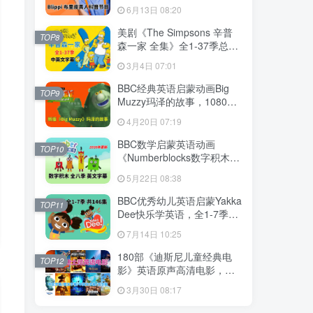
英语启蒙学习，1008集+，
6月13日 08:20
1080P高清视频带英文字
幕，百度网盘下载！
美剧《The Simpsons 辛普
TOP8
森一家 全集》全1-37季总共
802集，英语带中英文字幕，
3月4日 07:01
百度网盘下载！
BBC经典英语启蒙动画Big
TOP9
Muzzy玛泽的故事，1080P
高清视频带英文字幕，全套
4月20日 07:19
英文版和中文版+游戏+PDF
教材+卡片，百度网盘下载！
BBC数学启蒙英语动画
TOP10
《Numberblocks数字积木》
全八季+数字歌+特别专辑共
5月22日 08:38
198集，1080P高清视频带英
文字幕，百度网盘下载！
BBC优秀幼儿英语启蒙Yakka
TOP11
Dee快乐学英语，全1-7季共
146集，1080P高清视频带英
7月14日 10:25
文字幕，带音频MP3，百度
网盘下载！
180部《迪斯尼儿童经典电
TOP12
影》英语原声高清电影，中
英文字幕可切换，百度网盘
3月30日 08:17
下载！