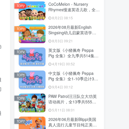
CoCoMelon - Nursery
TOP2
Rhymes慢速英语儿歌，全
1199集+，1080P高清视频
8月2日 08:15
带英文字幕，带音频MP3，
百度网盘下载！
2026年08月最新English
TOP3
Singsing幼儿启蒙英语学习
日常词汇，主题对话，故事
8月3日 09:21
等，全1364集+，1080P高
动
清视频带英文字幕，百度网
英文版《小猪佩奇 Peppa
TOP4
盘下载！
，
Pig 全集》全九季共514集，
1080P高清视频带英文字
4月19日 00:52
幕，带配套音频MP3，百度
网盘下载！
中文版《小猪佩奇 Peppa
TOP5
Pig 全集》全1-10季总计394
维
集，1080P高清视频，百度
9月4日 00:12
们
网盘下载！
PAW Patrol汪汪队立大功英
TOP6
语动画片，全13季共555
集，1080P高清视频带英文
5月11日 08:01
字幕，带配套音频MP3，百
通
度网盘下载！
2026年06月最新Blippi美国
TOP7
真人流行儿童节目纯正美式