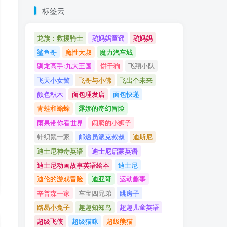
标签云
龙族：救援骑士
鹅妈妈童谣
鹅妈妈
鲨鱼哥
魔性大叔
魔力汽车城
驯龙高手:九大王国
饼干狗
飞翔小队
飞天小女警
飞哥与小佛
飞出个未来
颜色积木
面包理发店
面包快递
青蛙和蟾蜍
露娜的奇幻冒险
雨果带你看世界
闹腾的小狮子
针织鼠一家
邮递员派克叔叔
迪斯尼
迪士尼神奇英语
迪士尼启蒙英语
迪士尼动画故事英语绘本
迪士尼
迪伦的游戏冒险
迪亚哥
运动趣事
辛普森一家
车宝四兄弟
跳房子
路易小兔子
趣趣知知鸟
超趣儿童英语
超级飞侠
超级猫咪
超级熊猫