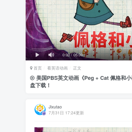
0:00
/
05:00
首页
看英语动画
正文
美国PBS英文动画《Peg + Cat 佩格
盘下载！
Jixutao
7月31日 17:24更新