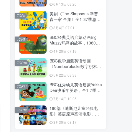
英语启蒙学习，1008集+，
6月13日 08:20
1080P高清视频带英文字
幕，百度网盘下载！
美剧《The Simpsons 辛普
TOP8
森一家 全集》全1-37季总共
802集，英语带中英文字幕，
3月4日 07:01
百度网盘下载！
BBC经典英语启蒙动画Big
TOP9
Muzzy玛泽的故事，1080P
高清视频带英文字幕，全套
4月20日 07:19
英文版和中文版+游戏+PDF
教材+卡片，百度网盘下载！
BBC数学启蒙英语动画
TOP10
《Numberblocks数字积木》
全八季+数字歌+特别专辑共
5月22日 08:38
198集，1080P高清视频带英
文字幕，百度网盘下载！
BBC优秀幼儿英语启蒙Yakka
TOP11
Dee快乐学英语，全1-7季共
146集，1080P高清视频带英
7月14日 10:25
文字幕，带音频MP3，百度
网盘下载！
180部《迪斯尼儿童经典电
TOP12
影》英语原声高清电影，中
英文字幕可切换，百度网盘
3月30日 08:17
下载！