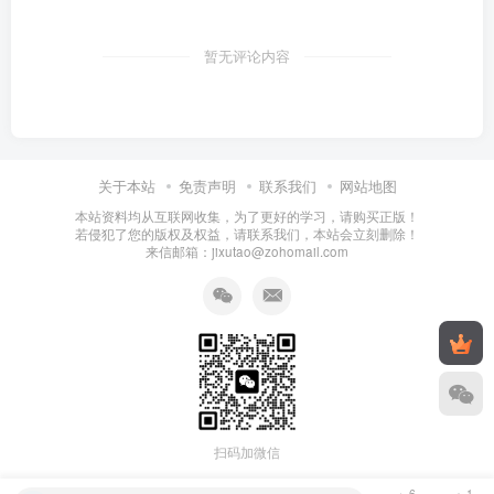
暂无评论内容
关于本站
免责声明
联系我们
网站地图
本站资料均从互联网收集，为了更好的学习，请购买正版！
若侵犯了您的版权及权益，请联系我们，本站会立刻删除！
来信邮箱：jixutao@zohomail.com
扫码加微信
6
1