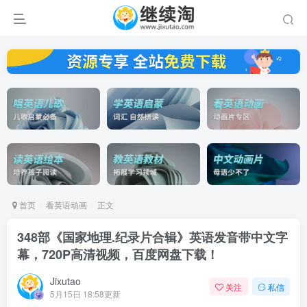
首页
看英语动画
正文
348部《国家地理.纪录片合辑》英语发音带中文字
幕，720P高清视频，百度网盘下载！
Jixutao
关注
私信
5月15日 18:58更新