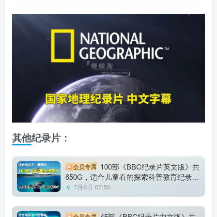
其他纪录片：
100部《BBC纪录片英文版》共
会员专属
650G，适合儿童看的探索科普教育纪录
片，百度网盘下载！
7月6日 07:50
45部《BBC纪录片中文版》共
会员专属