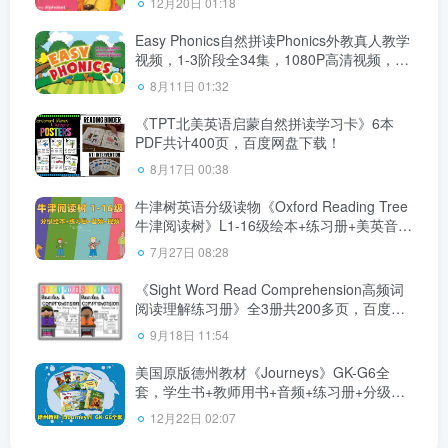
12月20日 01:18
Easy Phonics自然拼读Phonics外教真人教学
视频，1-3阶段全34集，1080P高清视频，百
度网盘下载！
8月11日 01:32
《TPT北美英语启蒙自然拼读学习卡》6本
PDF共计400页，百度网盘下载！
8月17日 00:38
牛津树英语分级读物《Oxford Reading Tree
牛津阅读树》L1-16级绘本+练习册+美英音频
+精讲视频，百度网盘下载！
7月27日 08:28
《Sight Word Read Comprehension高频词
阅读理解练习册》全3册共200多页，百度网
盘下载！
9月18日 11:54
美国原版德州教材《Journeys》GK-G6全
套，学生书+教师用书+音频+练习册+分级读
物等，百度网盘下载！
12月22日 02:07