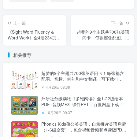
上一篇
下一篇
《Sight Word Fluency &
超赞的9个主题共700张英语
Word Work》全4册234页高
闪卡！每张都含配图、音
频词阅读练习册+48页闪
标、例句和中文翻译！可下
卡，百度网盘下载！
载打印，百度网盘下载！
相关推荐
超赞的9个主题共700张英语闪卡！每张都含
配图、音标、例句和中文翻译！可下载打
印，百度网盘下载！
4月26日 08:38
外研社分级读物《多维阅读》全1-22级绘本
PDF+音频MP3+课件PPT，百度网盘下载！
10月26日 00:37
Phonics Kids蒲公英英语，自然拼读英语启蒙
（1-6级全套），包含视频音频和点读版PDF
教材，百度网盘下载！