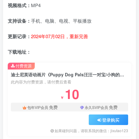
视频格式：
MP4
支持设备：
手机、电脑、电视、平板播放
更新记录：
2024年07月02日，重新完善
下载地址：
付费资源
迪士尼英语动画片《Puppy Dog Pals汪汪一对宝/小狗的朋友》全5季共232集，1080P高清视频带英文字幕，百度网盘下载！
此内容为付费资源，请付费后查看
10
￥
免费
免费
包年VIP会员
永久SVIP会员
登录购买
如果碰到问题，请联系我的微信：jixutao123