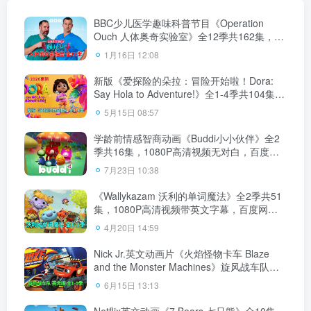
BBC少儿医学趣味科普节目《Operation
Ouch 人体奥奇实验室》全12季共162集，
1080P高清视频带英文字幕，百度网盘下
1月16日 12:08
载！
新版《爱探险的朵拉：冒险开始啦！Dora:
Say Hola to Adventure!》全1-4季共104集，
1080P高清视频带英文字幕，百度网盘下
5月15日 08:57
载！
学龄前情感智商动画《Buddi小小伙伴》全2
季共16集，1080P高清视频无对白，百度网
盘下载！
7月23日 10:38
《Wallykazam 沃利的单词魔法》全2季共51
集，1080P高清视频带英文字幕，百度网盘
下载！
4月20日 14:59
Nick Jr.英文动画片《火焰怪物卡车 Blaze
and the Monster Machines》旋风战车队全9
季共173集，1080P高清视频带英文字幕，百
6月15日 13:13
度网盘下载！
Netflix英文动画《7 Bears 七只熊》全10集，