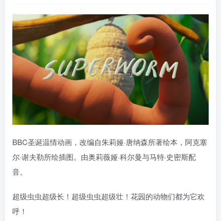
BBC圣诞温情动画，改编自朱莉娅·唐纳森所著绘本，阿克塞
尔·谢夫勒所绘插图。由奥莉薇娅·科尔曼与马特·史密斯配
音。
超级虫虫超级长！超级虫虫超级壮！花园的动物们都为它欢
呼！