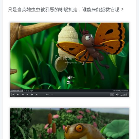
只是当英雄虫虫被邪恶的蜥蜴抓走，谁能来能拯救它呢？