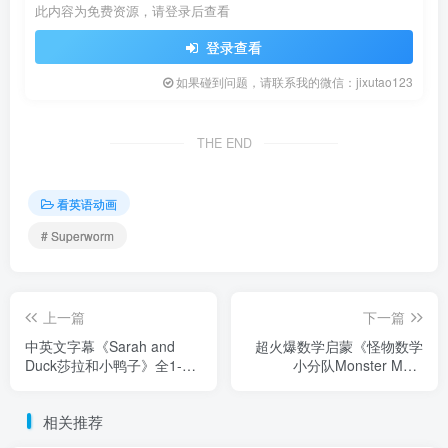
此内容为免费资源，请登录后查看
登录查看
如果碰到问题，请联系我的微信：jixutao123
THE END
看英语动画
# Superworm
上一篇
下一篇
中英文字幕《Sarah and
超火爆数学启蒙《怪物数学
Duck莎拉和小鸭子》全1-3
小分队Monster Math
季共120集，1080P高清视频
Squad》全2季共50集，
英文动画片，百度网盘下
1080P高清英语动画片带中
相关推荐
载！
英文字幕，百度网盘下载！