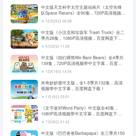
中文版天文科学太空主题动画片《太空先锋
队Space Racers》全90集，720P高清视频，
百度网盘下载！
12月25日 00:38
中文版《小汉克和垃圾车 Trash Truck》全二
季共28集，1080P高清视频，百度网盘下
载！
5月22日 11:26
中文版《咱们裸熊We Bare Bears》全4季共
139集，720P高清视频带中文字幕，百度网
盘下载！
12月19日 14:55
米奇妙妙屋中文版，全1-5季共132集，高清
视频带中文字幕，百度网盘下载！
1月16日 03:01
《文字派对Word Party》中文版全40集，
1080P高清视频带中文字幕，百度网盘下
载！
7月29日 01:42
中文版《巴巴爸爸Barbapapa》全三季共150