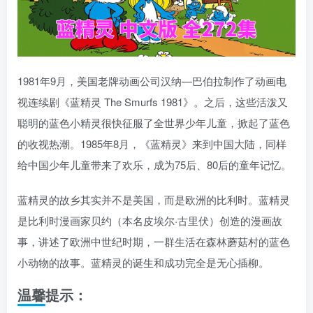
1981年9月，美国老牌动画公司汉纳—巴伯拉制作了动画电
视连续剧《蓝精灵 The Smurfs 1981》。之后，这些活泼又
聪明的蓝色小精灵很快征服了全世界少年儿童，掀起了蓝色
的收视热潮。1985年8月，《蓝精灵》来到中国大陆，同样
给中国少年儿童带来了欢乐，成为75后、80后的童年记忆。
蓝精灵的故乡其实并不是美国，而是欧洲的比利时。蓝精灵
是比利时漫画家贝约（本名皮埃尔·古里伏）创造的漫画故
事，讲述了欧洲中世纪时期，一群生活在森林蘑菇村的蓝色
小动物的故事。蓝精灵的诞生和成功完全是无心插柳。
温馨提示：